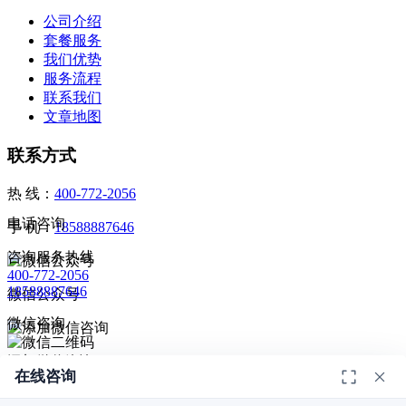
公司介绍
套餐服务
我们优势
服务流程
联系我们
文章地图
联系方式
热 线：
400-772-2056
电话咨询
手 机：
18588887646
咨询服务热线
400-772-2056
18588887646
微信公众号
微信咨询
添加微信咨询
在线咨询
扫码添加微信咨询
© 2026
深圳市德恺检测有限公司
版权所有 -
宣传册
|
粤ICP备