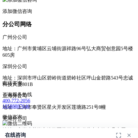
添加微信咨询
分公司网络
广州分公司
地址：广州市黄埔区云埔街源祥路96号弘大商贸创意园5号楼
605房
深圳分公司
地址：深圳市坪山区碧岭街道碧岭社区坪山金碧路543号忠诚
电话咨询
科技大厦801B
咨询服务热线
上海分公司
400-772-2056
18588887646
地址：上海市奉贤区星火开发区莲塘路251号8幢
微信咨询
芜湖分公司
地址：安徽省芜湖市镜湖区范罗山街道黄山中路金鼎大厦1411
在线咨询
扫码添加微信咨询