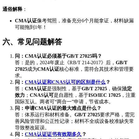
通俗解释
：
CMA认证
像考驾照，准备充分6个月能拿证，材料缺漏
可能拖到1年！
六、常见问题解答
问：CMA认证必须基于GB/T 27025吗？
答：是的，2024年废止《RB/T 214-2017》后，
GB/T
27025
成为
CMA认证
核心标准，需符合其技术和管理要
求。
问：
CMA认证和CNAS认可的区别是什么
？
答：
CMA认证
是强制性，基于
GB/T 27025
，确保
法定
效力
；
CNAS认可
是自愿性，基于
ISO/IEC 17025
，注重
国际互认。两者可“两合一”申请，节省成本。
问：申请CMA认证的最大难点是什么？
答：体系运行和材料准备。
GB/T 27025
要求严格，需完
善风险管理和公正性记录；材料不全或设备校准缺失常
导致整改延误。
问：
CMA认证证书有效期多久
？