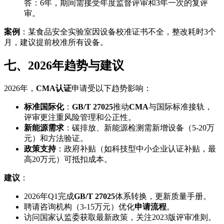
答：6年，期间需接受年度监督评审和3年一次的复评
审。
案例
：某食品安全实验室因设备校准证书不全，整改耗时3个
月，建议提前校准所有设备。
七、2026年趋势与建议
2026年，
CMA认证
申请受以下趋势影响：
标准国际化
：
GB/T 27025
推动
CMA
与国际标准接轨，
评审更注重风险管理和公正性。
新能源需求
：碳排放、新能源检测需新增设备（5-20万
元）和方法验证。
政策支持
：政府补贴（如科技型中小企业认证补贴，最
高20万元）可抵扣成本。
建议
：
2026年Q1完成
GB/T 27025
体系转换，更新质量手册。
聘请咨询机构（3-15万元）优化
申请流程
。
访问国家认监委获取最新政策，关注2023版评审准则。