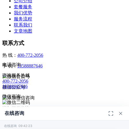
公司介绍
套餐服务
我们优势
服务流程
联系我们
文章地图
联系方式
热 线：
400-772-2056
电话咨询
手 机：
18588887646
咨询服务热线
400-772-2056
18588887646
微信公众号
微信咨询
添加微信咨询
在线咨询
扫码添加微信咨询
© 2026
深圳市德恺检测有限公司
版权所有 -
宣传册
|
粤ICP备
给我回电
2025393459号-1
在线咨询 09:42:23