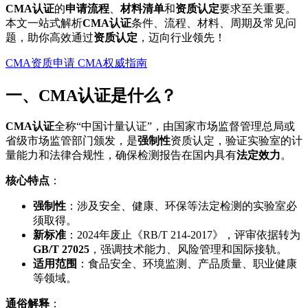
CMA认证
的
申请流程
、
材料清单
和
资质认定
要求至关重要。
本文一站式解析
CMA认证
条件、流程、材料、周期及常见问
题，助你高效通过
资质认定
，迈向行业领先！
CMA资质申请
CMA权威指南
一、CMA认证是什么？
CMA认证
全称“中国计量认证”，由国家市场监督管理总局或
省级市场监管部门颁发，是
强制性
资质认定，验证实验室的计
量能力和法律合规性，确保检测报告在国内具有
法定效力
。
核心特点
：
强制性
：涉及安全、健康、环保等法定检测的实验室必
须取得。
新标准
：2024年废止《RB/T 214-2017》，评审依据转为
GB/T 27025
，强调技术能力、风险管理和国际接轨。
适用范围
：食品安全、环境监测、产品质量、职业健康
等领域。
通俗解释
：