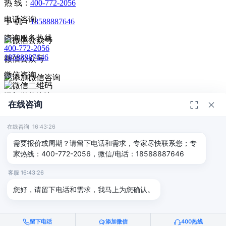
热 线：
400-772-2056
电话咨询
手 机：
18588887646
咨询服务热线
400-772-2056
18588887646
微信公众号
微信咨询
添加微信咨询
在线咨询
扫码添加微信咨询
© 2026
深圳市德恺检测有限公司
版权所有 -
宣传册
|
粤ICP备
给我回电
2025393459号-1
在线咨询 16:43:26
返回顶部
需要报价或周期？请留下电话和需求，专家尽快联系您；专
家热线：400-772-2056，微信/电话：18588887646
客服 16:43:26
您好，请留下电话和需求，我马上为您确认。
留下电话
添加微信
400热线