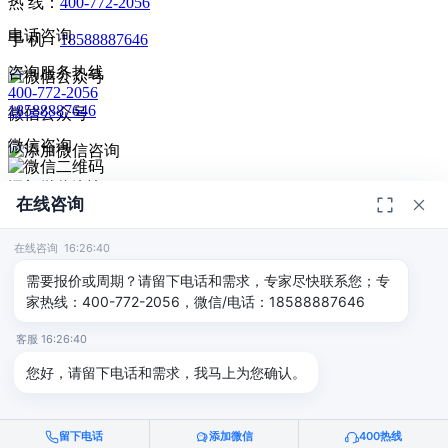
热 线：
400-772-2056
电话咨询
手 机：
18588887646
咨询服务热线
400-772-2056
18588887646
微信公众号
微信咨询
添加微信咨询
在线咨询
扫码添加微信咨询
© 2026
深圳市德恺检测有限公司
版权所有 -
宣传册
|
粤ICP备
给我回电
2025393459号-1
在线咨询 16:26:40
返回顶部
需要报价或周期？请留下电话和需求，专家尽快联系您；专
家热线：400-772-2056，微信/电话：18588887646
客服 16:26:40
您好，请留下电话和需求，我马上为您确认。
留下电话
添加微信
400热线