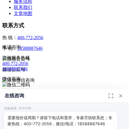
服务流程
联系我们
文章地图
联系方式
热 线：
400-772-2056
电话咨询
手 机：
18588887646
咨询服务热线
400-772-2056
18588887646
微信公众号
微信咨询
添加微信咨询
在线咨询
扫码添加微信咨询
© 2026
深圳市德恺检测有限公司
版权所有 -
宣传册
|
粤ICP备
给我回电
2025393459号-1
在线咨询 10:51:09
返回顶部
需要报价或周期？请留下电话和需求，专家尽快联系您；专
家热线：400-772-2056，微信/电话：18588887646