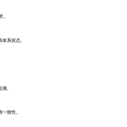
求。
断体系状态。
追溯。
测一致性。