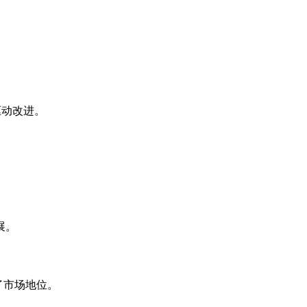
驱动改进。
展。
了市场地位。