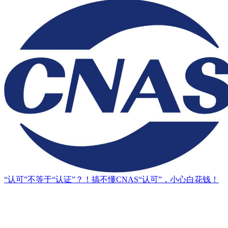
“认可”不等于“认证”？！搞不懂CNAS“认可”，小心白花钱！