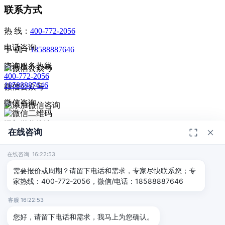
联系方式
热 线：
400-772-2056
电话咨询
手 机：
18588887646
咨询服务热线
400-772-2056
18588887646
微信公众号
微信咨询
添加微信咨询
在线咨询
扫码添加微信咨询
© 2026
深圳市德恺检测有限公司
版权所有 -
宣传册
|
粤ICP备
给我回电
2025393459号-1
在线咨询 16:22:53
返回顶部
需要报价或周期？请留下电话和需求，专家尽快联系您；专
家热线：400-772-2056，微信/电话：18588887646
客服 16:22:53
您好，请留下电话和需求，我马上为您确认。