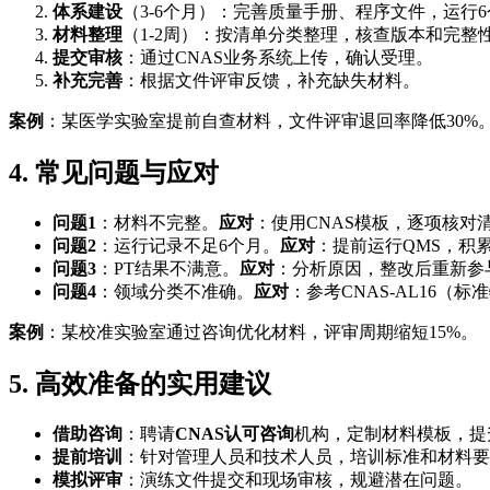
体系建设
（3-6个月）：完善质量手册、程序文件，运行
材料整理
（1-2周）：按清单分类整理，核查版本和完整
提交审核
：通过CNAS业务系统上传，确认受理。
补充完善
：根据文件评审反馈，补充缺失材料。
案例
：某医学实验室提前自查材料，文件评审退回率降低30%
4. 常见问题与应对
问题1
：材料不完整。
应对
：使用CNAS模板，逐项核对
问题2
：运行记录不足6个月。
应对
：提前运行QMS，积
问题3
：PT结果不满意。
应对
：分析原因，整改后重新参
问题4
：领域分类不准确。
应对
：参考CNAS-AL16（
案例
：某校准实验室通过咨询优化材料，评审周期缩短15%。
5. 高效准备的实用建议
借助咨询
：聘请
CNAS认可咨询
机构，定制材料模板，提
提前培训
：针对管理人员和技术人员，培训标准和材料要
模拟评审
：演练文件提交和现场审核，规避潜在问题。