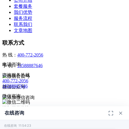
公司介绍
套餐服务
我们优势
服务流程
联系我们
文章地图
联系方式
热 线：
400-772-2056
电话咨询
手 机：
18588887646
咨询服务热线
400-772-2056
18588887646
微信公众号
微信咨询
添加微信咨询
在线咨询
扫码添加微信咨询
© 2026
深圳市德恺检测有限公司
版权所有 -
宣传册
|
粤ICP备
给我回电
2025393459号-1
在线咨询 11:54:23