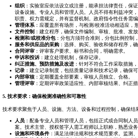
组织
：实验室应依法设立或注册，能承担法律责任，保证
设备设施、专业人员和管理人员。人员不得有利益冲突，
职责、权力需规定，并有监督机制。政府指令性任务需编
管理体系
：应覆盖所有场所，与检测/校准活动相适应，
文件控制
：建立程序，确保文件编制、审核、批准、发放
检测和/或校准分包
：分包方须符合准则，分包比例控制
服务和供应品的采购
：选择、购买、验收和储存程序，确
合同评审
：评审客户要求、标书和合同，明确需求。
申诉和投诉
：建立处理机制，保存记录。
纠正措施、预防措施及改进
：针对不符合工作采取措施，
记录
：建立记录制度，包括质量记录和技术记录，确保可
内部审核
：定期覆盖全部要素，审核人员独立、合格。
管理评审
：定期评审政策适应性、内部审核结果、纠正措
5. 技术要求：确保检测准确性和可靠性
技术要求聚焦于人员、设施、方法、设备和过程控制，确保结
人员
：配备专业人员和管理人员，包括正式或合同制人员
案。技术主管、授权签字人需工程师以上职称，熟悉业务
设施和环境条件
：满足法律法规和技术规范要求。监测、