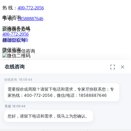
热 线：
400-772-2056
电话咨询
手 机：
18588887646
咨询服务热线
400-772-2056
18588887646
微信公众号
微信咨询
添加微信咨询
在线咨询
扫码添加微信咨询
© 2026
深圳市德恺检测有限公司
版权所有 -
宣传册
|
粤ICP备
给我回电
2025393459号-1
在线咨询 18:09:44
返回顶部
需要报价或周期？请留下电话和需求，专家尽快联系您；专
家热线：400-772-2056，微信/电话：18588887646
客服 18:09:44
您好，请留下电话和需求，我马上为您确认。