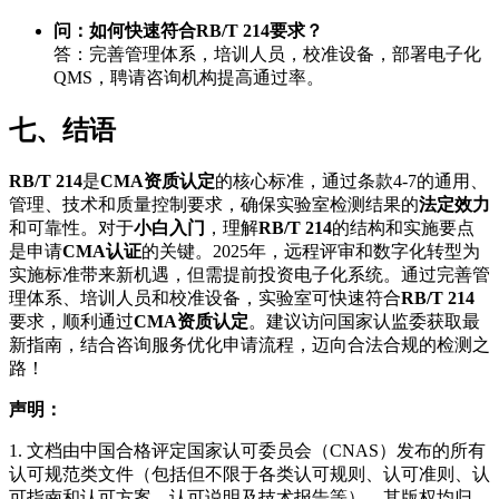
问：如何快速符合RB/T 214要求？
答：完善管理体系，培训人员，校准设备，部署电子化
QMS，聘请咨询机构提高通过率。
七、结语
RB/T 214
是
CMA资质认定
的核心标准，通过条款4-7的通用、
管理、技术和质量控制要求，确保实验室检测结果的
法定效力
和可靠性。对于
小白入门
，理解
RB/T 214
的结构和实施要点
是申请
CMA认证
的关键。2025年，远程评审和数字化转型为
实施标准带来新机遇，但需提前投资电子化系统。通过完善管
理体系、培训人员和校准设备，实验室可快速符合
RB/T 214
要求，顺利通过
CMA资质认定
。建议访问国家认监委获取最
新指南，结合咨询服务优化申请流程，迈向合法合规的检测之
路！
声明：
1. 文档由中国合格评定国家认可委员会（CNAS）发布的所有
认可规范类文件（包括但不限于各类认可规则、认可准则、认
可指南和认可方案、认可说明及技术报告等），其版权均归