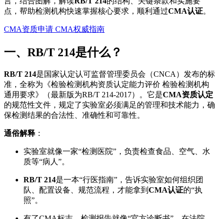
言，结合图解，解读
RB/T 214
的结构、关键条款和实施要
点，帮助检测机构快速掌握核心要求，顺利通过
CMA认证
。
CMA资质申请
CMA权威指南
一、RB/T 214是什么？
RB/T 214
是国家认定认可监督管理委员会（CNCA）发布的标
准，全称为《检验检测机构资质认定能力评价 检验检测机构
通用要求》（最新版为RB/T 214-2017）。它是
CMA资质认定
的规范性文件，规定了实验室必须满足的管理和技术能力，确
保检测结果的合法性、准确性和可靠性。
通俗解释
：
实验室就像一家“检测医院”，负责检查食品、空气、水
质等“病人”。
RB/T 214
是一本“行医指南”，告诉实验室如何组织团
队、配置设备、规范流程，才能拿到
CMA认证
的“执
照”。
有了CMA标志，检测报告就像“官方诊断书”，在法院、