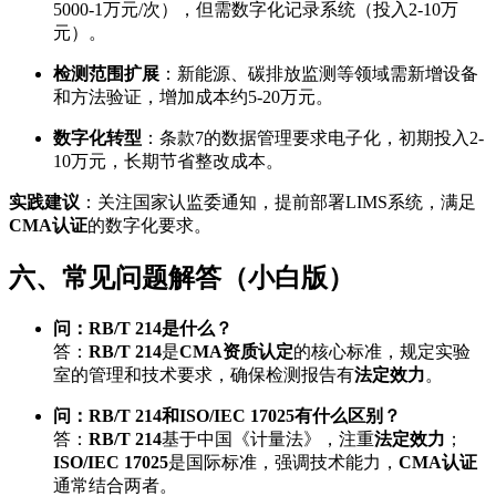
5000-1万元/次），但需数字化记录系统（投入2-10万
元）。
检测范围扩展
：新能源、碳排放监测等领域需新增设备
和方法验证，增加成本约5-20万元。
数字化转型
：条款7的数据管理要求电子化，初期投入2-
10万元，长期节省整改成本。
实践建议
：关注国家认监委通知，提前部署LIMS系统，满足
CMA认证
的数字化要求。
六、常见问题解答（小白版）
问：RB/T 214是什么？
答：
RB/T 214
是
CMA资质认定
的核心标准，规定实验
室的管理和技术要求，确保检测报告有
法定效力
。
问：RB/T 214和ISO/IEC 17025有什么区别？
答：
RB/T 214
基于中国《计量法》，注重
法定效力
；
ISO/IEC 17025
是国际标准，强调技术能力，
CMA认证
通常结合两者。