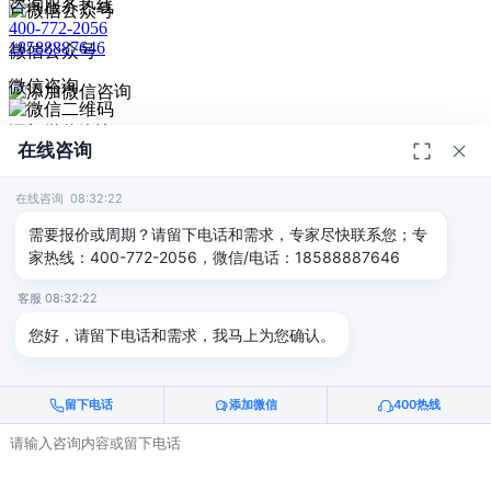
咨询服务热线
400-772-2056
18588887646
微信公众号
微信咨询
添加微信咨询
在线咨询
扫码添加微信咨询
© 2026
深圳市德恺检测有限公司
版权所有 -
宣传册
|
粤ICP备
给我回电
2025393459号-1
在线咨询 08:32:22
返回顶部
需要报价或周期？请留下电话和需求，专家尽快联系您；专
家热线：400-772-2056，微信/电话：18588887646
客服 08:32:22
您好，请留下电话和需求，我马上为您确认。
留下电话
添加微信
400热线