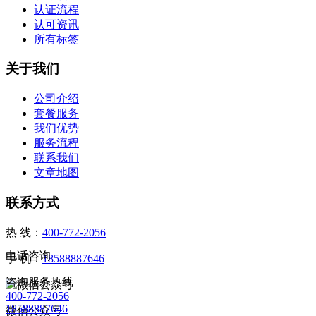
认证流程
认可资讯
所有标签
关于我们
公司介绍
套餐服务
我们优势
服务流程
联系我们
文章地图
联系方式
热 线：
400-772-2056
电话咨询
手 机：
18588887646
咨询服务热线
400-772-2056
18588887646
微信公众号