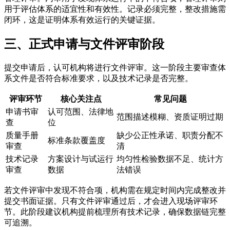
用于评估体系的适宜性和有效性。记录必须完整，整改措施需
闭环，这是证明体系有效运行的关键证据。
三、正式申请与文件评审阶段
提交申请后，认可机构将进行文件评审。这一阶段主要审查体
系文件是否符合标准要求，以及技术记录是否完整。
评审环节
核心关注点
常见问题
申请书审
认可范围、法律地
范围描述模糊、资质证明过期
查
位
质量手册
缺少公正性承诺、职责分配不
标准条款覆盖度
审查
清
技术记录
方案设计与试运行
均匀性检验数据不足、统计方
审查
数据
法错误
若文件评审中发现不符合项，机构需在规定时间内完成整改并
提交书面证据。只有文件评审通过后，才会进入现场评审环
节。此阶段建议机构提前梳理所有技术记录，确保数据链完整
可追溯。