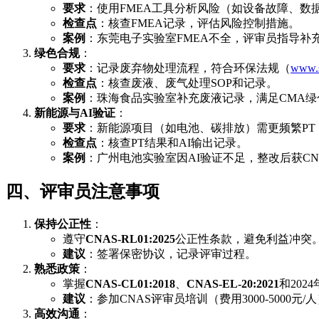
要求
：使用FMEA工具分析风险（如设备故障、数
检查点
：核查FMEA记录，评估风险控制措施。
案例
：东莞电子实验室FMEA不全，评审员指导补
绿色合规
：
要求
：记录废弃物处理流程，符合环保法规（
www.s
检查点
：核查废液、废气处理SOP和记录。
案例
：珠海食品实验室补充废液记录，满足CMA绿
新能源与AI验证
：
要求
：新能源项目（如电池、碳排放）需更频繁PT
检查点
：核查PT结果和AI输出记录。
案例
：广州电池实验室因AI验证不足，整改后获CN
四、评审员注意事项
保持公正性
：
遵守
CNAS-RL01:2025
公正性条款，避免利益冲突
建议
：签署保密协议，记录评审过程。
熟悉政策
：
掌握
CNAS-CL01:2018
、
CNAS-EL-20:2021
和202
建议
：参加CNAS评审员培训（费用3000-5000元/
高效沟通
：