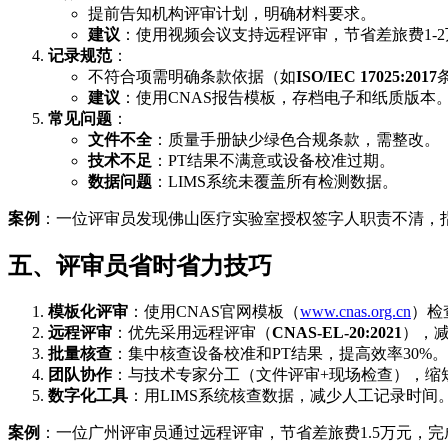
提前告知机构评审计划，明确材料要求。
建议
：使用视频会议支持远程评审，节省差旅费1-
记录规范
：
不符合项需明确条款依据（如
ISO/IEC 17025:2017
建议
：使用CNAS报告模板，存档电子和纸质版本
常见问题
：
文件不全
：质量手册缺少绿色合规条款，需整改。
技术不足
：PT结果不满意或设备校准过期。
数据问题
：LIMS系统未覆盖所有检测数据。
案例
：一位评审员发现佛山医疗实验室授权签字人职责不清，指
五、评审员省时省力技巧
模板化评审
：使用CNAS官网模板（
www.cnas.org.cn
）检
远程评审
：优先采用远程评审（
CNAS-EL-20:2021
），减
批量核查
：集中核查设备校准和PT结果，提高效率30%。
团队协作
：与技术专家分工（文件评审+现场检查），缩
数字化工具
：用LIMS系统核查数据，减少人工记录时间
案例
：一位广州评审员通过远程评审，节省差旅费1.5万元，完