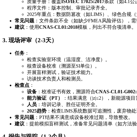
质量手册：覆盖
ISO/IEC 17025:2017
条款（如4.1公
程序文件：版本控制、审批记录齐全。
2025年重点：数据防篡改（如LIMS）、绿色合规
常见问题
：文件条款不全（如缺少FMEA风险评估），需
建议
：使用
CNAS-CL01:2018
模板，列出不符合项清单。
3. 现场评审（2-3天）
任务
：
检查实验室环境（温湿度、洁净度）。
核查设备校准（溯源至SI单位）。
开展盲样测试，验证技术能力。
访谈技术负责人和检测员。
检查点
：
设备
：校准证书有效，溯源符合
CNAS-CL01-G002:
能力验证（PT）
：结果满意（|z|≤2），新能源项
人员
：培训记录、胜任证明齐全。
2025趋势
：检查LIMS系统数据可追溯性，废弃物
常见问题
：PT结果不满意或设备校准过期，导致整改。
建议
：提前模拟盲样测试，准备常见问题清单（如方法验
4. 报告与跟踪（1-2个月）