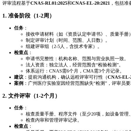
评审流程基于
CNAS-RL01:2025
和
CNAS-EL-20:2021
，包括准
1. 准备阶段（1-2周）
任务
：
接收申请材料（如《资质认定申请书》、质量手册
制定评审计划（时间、范围、人日数）。
组建评审组（2-5人，含技术专家）。
检查点
：
申请书完整性：机构名称、范围与营业执照一致。
法人资质：独立法人，经营范围含“检验检测”。
体系运行：CNAS需6个月，CMA需3个月记录。
建议
：提前沟通机构，确认远程评审可行性（
CNAS-EL-2
案例
：广州医疗实验室因经营范围缺失“检测”，评审员
2. 文件评审（1-2个月）
任务
：
核查质量手册、程序文件（至少20项，如设备管理
检查内审和管理评审记录。
检查点
：