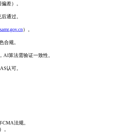
据偏差）。
充后通过。
amr.gov.cn
）。
色合规。
，AI算法需验证一致性。
AS认可。
。
4年CMA法规。
人）。