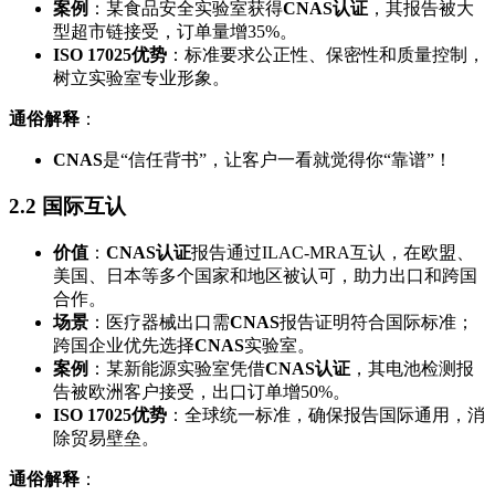
案例
：某食品安全实验室获得
CNAS认证
，其报告被大
型超市链接受，订单量增35%。
ISO 17025优势
：标准要求公正性、保密性和质量控制，
树立实验室专业形象。
通俗解释
：
CNAS
是“信任背书”，让客户一看就觉得你“靠谱”！
2.2 国际互认
价值
：
CNAS认证
报告通过ILAC-MRA互认，在欧盟、
美国、日本等多个国家和地区被认可，助力出口和跨国
合作。
场景
：医疗器械出口需
CNAS
报告证明符合国际标准；
跨国企业优先选择
CNAS
实验室。
案例
：某新能源实验室凭借
CNAS认证
，其电池检测报
告被欧洲客户接受，出口订单增50%。
ISO 17025优势
：全球统一标准，确保报告国际通用，消
除贸易壁垒。
通俗解释
：