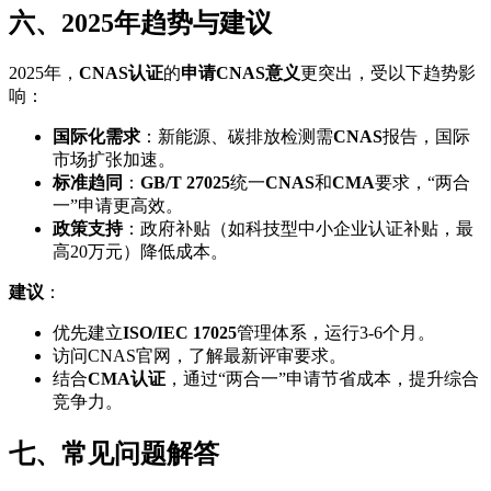
六、2025年趋势与建议
2025年，
CNAS认证
的
申请CNAS意义
更突出，受以下趋势影
响：
国际化需求
：新能源、碳排放检测需
CNAS
报告，国际
市场扩张加速。
标准趋同
：
GB/T 27025
统一
CNAS
和
CMA
要求，“两合
一”申请更高效。
政策支持
：政府补贴（如科技型中小企业认证补贴，最
高20万元）降低成本。
建议
：
优先建立
ISO/IEC 17025
管理体系，运行3-6个月。
访问CNAS官网，了解最新评审要求。
结合
CMA认证
，通过“两合一”申请节省成本，提升综合
竞争力。
七、常见问题解答