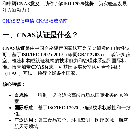
和
申请CNAS意义
，助你了解
ISO 17025优势
，为实验室发展
注入新动力！
CNAS资质申请
CNAS权威指南
一、CNAS认证是什么？
CNAS认证
是由中国合格评定国家认可委员会颁发的自愿性认
可，基于
ISO/IEC 17025:2017
（等同
GB/T 27025
），验证实验
室、检验机构或认证机构的技术能力和管理体系达到国际标
准。报告加盖
CNAS
标志，可获国际实验室认可合作组织
（ILAC）互认，通行全球多个国家。
核心特点
：
自愿性
：非强制，适合追求高端市场或国际业务的实验
室。
国际标准
：基于
ISO/IEC 17025
，确保技术权威性和一致
性。
广泛适用
：覆盖食品安全、环境监测、医疗器械、航空
航天等领域。