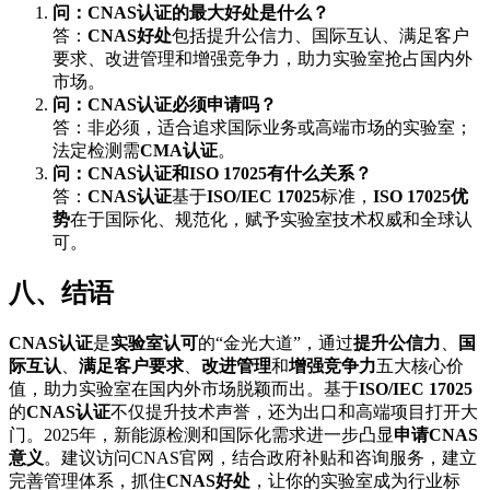
问：CNAS认证的最大好处是什么？
答：
CNAS好处
包括提升公信力、国际互认、满足客户
要求、改进管理和增强竞争力，助力实验室抢占国内外
市场。
问：CNAS认证必须申请吗？
答：非必须，适合追求国际业务或高端市场的实验室；
法定检测需
CMA认证
。
问：CNAS认证和ISO 17025有什么关系？
答：
CNAS认证
基于
ISO/IEC 17025
标准，
ISO 17025优
势
在于国际化、规范化，赋予实验室技术权威和全球认
可。
八、结语
CNAS认证
是
实验室认可
的“金光大道”，通过
提升公信力
、
国
际互认
、
满足客户要求
、
改进管理
和
增强竞争力
五大核心价
值，助力实验室在国内外市场脱颖而出。基于
ISO/IEC 17025
的
CNAS认证
不仅提升技术声誉，还为出口和高端项目打开大
门。2025年，新能源检测和国际化需求进一步凸显
申请CNAS
意义
。建议访问CNAS官网，结合政府补贴和咨询服务，建立
完善管理体系，抓住
CNAS好处
，让你的实验室成为行业标