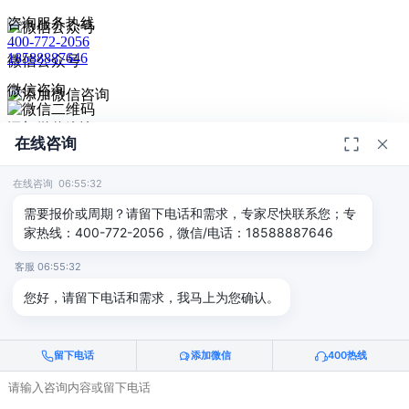
咨询服务热线
400-772-2056
18588887646
微信公众号
微信咨询
添加微信咨询
在线咨询
扫码添加微信咨询
© 2026
深圳市德恺检测有限公司
版权所有 -
宣传册
|
粤ICP备
给我回电
2025393459号-1
在线咨询 06:55:32
返回顶部
需要报价或周期？请留下电话和需求，专家尽快联系您；专
家热线：400-772-2056，微信/电话：18588887646
客服 06:55:32
您好，请留下电话和需求，我马上为您确认。
留下电话
添加微信
400热线