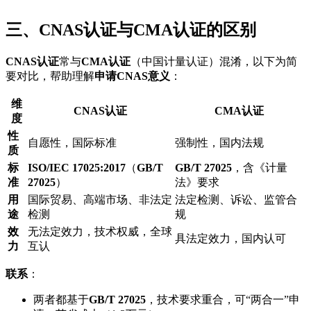
三、CNAS认证与CMA认证的区别
CNAS认证
常与
CMA认证
（中国计量认证）混淆，以下为简
要对比，帮助理解
申请CNAS意义
：
维
CNAS认证
CMA认证
度
性
自愿性，国际标准
强制性，国内法规
质
标
ISO/IEC 17025:2017
（
GB/T
GB/T 27025
，含《计量
准
27025
）
法》要求
用
国际贸易、高端市场、非法定
法定检测、诉讼、监管合
途
检测
规
效
无法定效力，技术权威，全球
具法定效力，国内认可
力
互认
联系
：
两者都基于
GB/T 27025
，技术要求重合，可“两合一”申