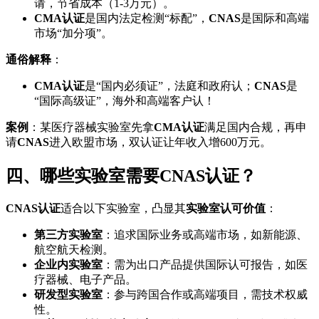
请，节省成本（1-3万元）。
CMA认证
是国内法定检测“标配”，
CNAS
是国际和高端
市场“加分项”。
通俗解释
：
CMA认证
是“国内必须证”，法庭和政府认；
CNAS
是
“国际高级证”，海外和高端客户认！
案例
：某医疗器械实验室先拿
CMA认证
满足国内合规，再申
请
CNAS
进入欧盟市场，双认证让年收入增600万元。
四、哪些实验室需要CNAS认证？
CNAS认证
适合以下实验室，凸显其
实验室认可价值
：
第三方实验室
：追求国际业务或高端市场，如新能源、
航空航天检测。
企业内实验室
：需为出口产品提供国际认可报告，如医
疗器械、电子产品。
研发型实验室
：参与跨国合作或高端项目，需技术权威
性。