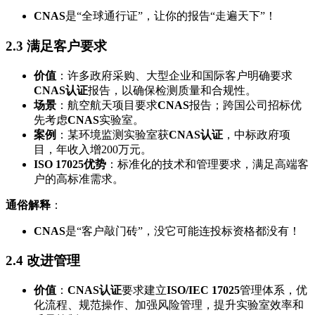
CNAS
是“全球通行证”，让你的报告“走遍天下”！
2.3 满足客户要求
价值
：许多政府采购、大型企业和国际客户明确要求
CNAS认证
报告，以确保检测质量和合规性。
场景
：航空航天项目要求
CNAS
报告；跨国公司招标优
先考虑
CNAS
实验室。
案例
：某环境监测实验室获
CNAS认证
，中标政府项
目，年收入增200万元。
ISO 17025优势
：标准化的技术和管理要求，满足高端客
户的高标准需求。
通俗解释
：
CNAS
是“客户敲门砖”，没它可能连投标资格都没有！
2.4 改进管理
价值
：
CNAS认证
要求建立
ISO/IEC 17025
管理体系，优
化流程、规范操作、加强风险管理，提升实验室效率和