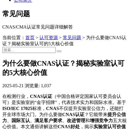
公司简介
常见问题
CNAS/CMA认证常见问题详细解答
当前位置：
首页
>
认可资源
>
常见问题
>
为什么要做CNAS认
证？揭秘实验室认可的5大核心价值
为什么要做CNAS认证？揭秘实验室认可
的5大核心价值
2025-05-21
浏览量: 1,037
在检测行业，
CNAS认证
（中国合格评定国家认可委员会认
可）是实验室的“金字招牌”，代表技术实力和国际水准。基于
ISO/IEC 17025
标准，
CNAS
不仅提升实验室公信力，还能打
开全球市场大门。为什么要做
CNAS认证
？它能带来
提升公信
力
、
国际互认
、
满足客户要求
、
改进管理
和
增强竞争力
五大核
心价值。本文通俗讲解这些
CNAS好处
，揭示
实验室认可价值