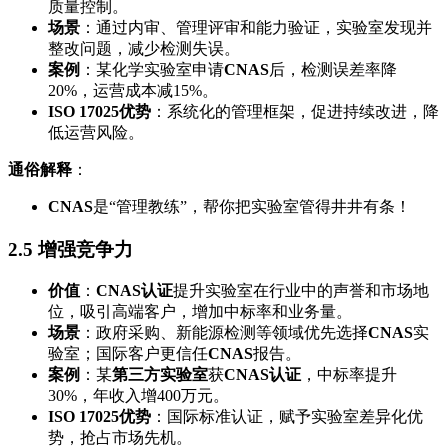
质量控制。
场景
：通过内审、管理评审和能力验证，实验室发现并
整改问题，减少检测失误。
案例
：某化学实验室申请
CNAS
后，检测误差率降
20%，运营成本减15%。
ISO 17025优势
：系统化的管理框架，促进持续改进，降
低运营风险。
通俗解释
：
CNAS
是“管理教练”，帮你把实验室管得井井有条！
2.5 增强竞争力
价值
：
CNAS认证
提升实验室在行业中的声誉和市场地
位，吸引高端客户，增加中标率和业务量。
场景
：政府采购、新能源检测等领域优先选择
CNAS
实
验室；国际客户更信任
CNAS
报告。
案例
：某
第三方实验室
获
CNAS认证
，中标率提升
30%，年收入增400万元。
ISO 17025优势
：国际标准认证，赋予实验室差异化优
势，抢占市场先机。