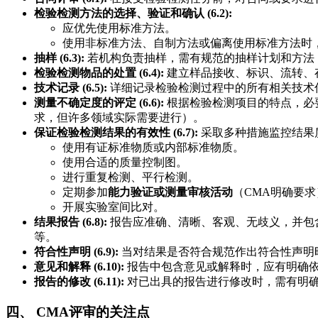
检验检测方法的选择、验证和确认 (6.2):
应优先使用标准方法。
使用非标准方法、自制方法或偏离使用标准方法时
抽样 (6.3):
若机构负责抽样，需有规范的抽样计划和方法
检验检测物品的处置 (6.4):
建立样品接收、标识、流转、
技术记录 (6.5):
详细记录检验检测过程中的所有相关技术
测量不确定度的评定 (6.6):
根据检验检测项目的特点，必
求，但许多领域实际需要进行）。
保证检验检测结果的有效性 (6.7):
采取多种措施监控结果
使用有证标准物质或内部标准物质。
使用合适的质量控制图。
进行重复检测、平行检测。
定期参加
能力验证或测量审核活动
（CMA明确要求
开展实验室间比对。
结果报告 (6.8):
报告应准确、清晰、客观、无歧义，并包
等。
符合性声明 (6.9):
当对结果是否符合规范作出符合性声明
意见和解释 (6.10):
报告中包含意见或解释时，应有明确
报告的修改 (6.11):
对已出具的报告进行修改时，需有明
四、 CMA评审的关注点