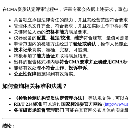
在CMA资质认定评审过程中，评审专家会依据上述要求，重点
具备独立承担法律责任的能力，并且其经营范围符合要求
管理体系文件齐全、符合要求，并且在实际工作中得到
有
关键岗位人员的
资格和能力
满足要求。
仪器设备的
配置、检定/校准、维护
符合规范，量值可溯
申请范围内的检测方法经过了
验证或确认
，操作人员能正
技术记录
真实、准确、完整、可追溯。
积极参加了
能力验证
并取得满意结果。
出具的报告格式和内容
符合CMA要求并正确使用CMA标
能够有效处理
不符合工作、投诉申诉
。
公正性保障
措施得到有效落实。
如何查询相关标准和法规？
《检验检测机构资质认定管理办法》
等法规文件，可以
RB/T 214标准
可以通过
国家标准委官方网站
(
http://www.s
各省级市场监督管理部门
可能在其官网公布具体的实施
结论：