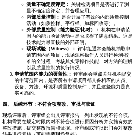
测量不确定度评定：
关键检测项目是否进行了测
量不确定度评定，并合理应用。
内部质量控制：
是否开展了有效的内部质量控制
活动（如质控样、平行样、加标回收等）。
外部质量控制（能力验证/比对）：
机构在申请范
围内的能力验证活动中是否取得了满意结果。这是
技术能力最直接的外部证明。
现场试验（Witness）：
评审组通常会随机抽取申
请范围内的项目，现场观察操作人员进行检测/校
准的全过程，考核其实际操作技能、对方法的理解
以及质量控制的执行情况。
申请范围内能力的覆盖性：
评审组会重点关注机构提交
的申请范围内，是否所有申请项目都具备相应的人员、
设备、方法、环境和质量控制条件，并且这些能力是真
实可靠的。
四、 后续环节：不符合项整改、审批与获证
现场评审后，评审组会出具评审报告，列出发现的不符合项。
机构需要在规定时限内对不符合项进行原因分析并实施有效的
整改措施，提交整改报告和证据。评审组或审批部门会对整改
结果进行复核（可能需要现场复核）。