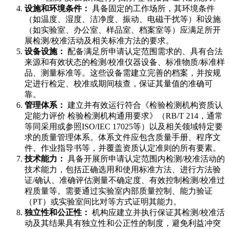
设施和环境条件：
具备固定的工作场所，其环境条件
（如温度、湿度、洁净度、振动、电磁干扰等）和设施
（如实验室、办公室、样品室、档案室等）应满足所开
展检测/校准活动及相关标准方法的要求。
设备设施：
配备满足所申请认定范围需求的、具有合法
来源和有效状态的检测/校准仪器设备、标准物质/标准样
品、测量标准等。这些设备需建立完善的档案，并按规
定进行检定、校准或期间核查，保证其量值的准确可
靠。
管理体系：
建立并有效运行符合《检验检测机构资质认
定能力评价 检验检测机构通用要求》（RB/T 214，通常
等同采用或参照ISO/IEC 17025等）以及相关领域特定要
求的质量管理体系。体系文件应包含质量手册、程序文
件、作业指导书等，并覆盖资质认定准则的所有要素。
技术能力：
具备开展所申请认定范围内检测/校准活动的
技术能力，包括正确选用和使用标准方法、进行方法验
证/确认、准确评估测量不确定度、有效控制检测/校准过
程质量等。需要通过实验室内部质量控制、能力验证
（PT）或实验室间比对等方式证明其能力。
独立性和公正性：
机构应建立并执行保证其检测/校准活
动及其结果具有独立性和公正性的制度，避免利益冲突