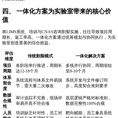
四、 一体化方案为实验室带来的核心价
值
将LIMS系统、培训与CNAS咨询割裂实施，往往导致项目周
期长、返工率高。一体化方案通过统筹规划与协同执行，为实
验室创造显著的综合效益。
评估
传统割裂模式
一体化解决方案
维度
项目
各阶段串行推进，周期长
多线并行协同，周期缩短
周期
达12-18个月
至8-10个月
体系
系统流程与体系文件易脱
系统开发与文件修订同
契合
节，需大量二次修改
步，高度契合准则要求
度
数据
审计追踪不完善，现场评
底层逻辑严格对标准则，
合规
审易开具不符合项
数据完整性100%合规
性
人员
培训缺乏针对性，员工对
靶向赋能，员工兼具系统