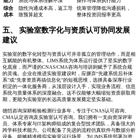
能力
系统与体系理解不深
操作与体系执行能力
综合
隐性沟通成本高，返工导
统筹管理降低沟通损耗，
成本
致预算超支
整体投资回报率更高
五、 实验室数字化与资质认可协同发展
建议
实验室的数字化转型与资质认可并非孤立的管理动作，而是相
互赋能的有机整体。LIMS系统为体系运行提供了坚实的数字
化底座，而严谨的CNAS/CMA咨询与培训则赋予了系统合规
的灵魂。企业在推进实验室建设时，应摒弃“先建系统后补体
系”或“先拿资质再搞信息化”的短视思维，选择具备深厚行业
积淀的一体化服务商，从顶层设计入手，实现业务流程、信息
系统与质量体系的深度融合。这不仅能够大幅缩短资质获取周
期，更能为实验室的长远高质量发展奠定坚实基础。
德恺咨询深耕检验检测行业多年，专注于CNAS认可咨询、
CMA认定咨询及实验室认可咨询。我们拥有一支由资深评审
员、体系专家与IT架构师组成的复合型技术团队，具备强大的
跨学科技术能力。公司配备了先进的流程仿真软件与数据分析
设备，能够精准模拟实验室运行场景，为LIMS系统部署与资