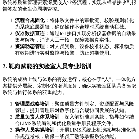
系统将质量管理要素深度嵌入业务流程，实现从样品接收到报
告签发的全生命周期管控。
流程合规固化
：将体系文件中的审批流、校验规则转化
为系统底层逻辑，确保操作不合规时系统自动拦截。
仪器数据直连
：通过IoT接口实现分析仪器数据的自动采
集与解析，消除人工干预，保障数据真实性。
资源动态管理
：对人员资质、设备校准状态、标准物质
有效期进行实时监控与预警，防止超期使用。
2. 靶向赋能的实验室人员专业培训
系统的成功上线与体系的有效运行，核心在于“人”。一体化方
案提供分层级、定制化的培训服务，确保实验室团队具备驾驭
系统与执行体系的双重能力。
管理层战略培训
：聚焦质量方针制定、资源配置与风险
管理，提升管理层对数字化与合规协同发展的认知。
质量负责人体系培训
：深入解析准则条款，指导如何结
合LIMS系统编制和优化质量手册及程序文件。
操作人员实操培训
：开展LIMS系统上机演练与标准化操
作规范考核，确保一线员工熟练掌握系统功能。