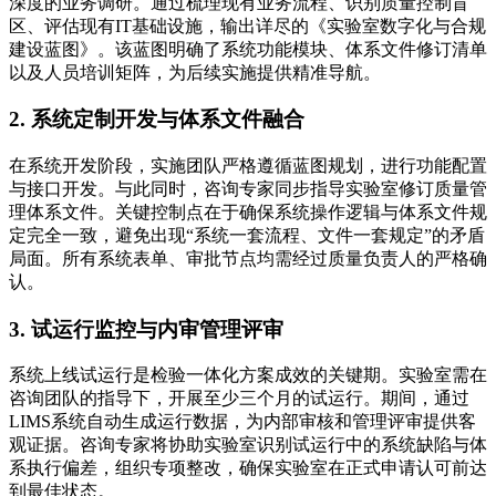
深度的业务调研。通过梳理现有业务流程、识别质量控制盲
区、评估现有IT基础设施，输出详尽的《实验室数字化与合规
建设蓝图》。该蓝图明确了系统功能模块、体系文件修订清单
以及人员培训矩阵，为后续实施提供精准导航。
2. 系统定制开发与体系文件融合
在系统开发阶段，实施团队严格遵循蓝图规划，进行功能配置
与接口开发。与此同时，咨询专家同步指导实验室修订质量管
理体系文件。关键控制点在于确保系统操作逻辑与体系文件规
定完全一致，避免出现“系统一套流程、文件一套规定”的矛盾
局面。所有系统表单、审批节点均需经过质量负责人的严格确
认。
3. 试运行监控与内审管理评审
系统上线试运行是检验一体化方案成效的关键期。实验室需在
咨询团队的指导下，开展至少三个月的试运行。期间，通过
LIMS系统自动生成运行数据，为内部审核和管理评审提供客
观证据。咨询专家将协助实验室识别试运行中的系统缺陷与体
系执行偏差，组织专项整改，确保实验室在正式申请认可前达
到最佳状态。