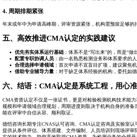
4. 周期排期紧张
年末或年中为申请高峰期，评审资源紧张，机构需预留足够的排
五、高效推进CMA认定的实践建议
优先夯实体系运行基础
：体系不是“写出来”的，而是“
配置专职协调人员
：由一名熟悉检测业务和体系要求的人
合理选择申请领域
：首次申请不宜盲目扩项，建议聚焦机
借助专业辅导力量
：对于缺乏体系经验的机构，委托如德
六、结语：CMA认定是系统工程，用心
CMA资质认定不仅是一张证书，更是对检验检测机构技术能
规模和申请领域合理规划，周期进度则取决于机构自身的准备
能在评审中自信从容、顺利取证。
德恺咨询长期专注CNAS认可咨询、CMA认定咨询及实验室
提供从条件评估、体系搭建、文件编制、人员培训到现场评审
实的技术能力，助您高效取得CMA资质，为检测业务的合规开