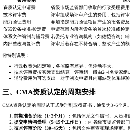
费用类别
说
资质认定申请费
省级市场监管部门收取的行政受理费用
技术评审费
评审组现场评审产生的费用，包括评审
能力验证费用
参加指定能力验证项目产生的报名费及
仪器设备校准/检定费
申请范围内所有设备的首次校准或检定
体系文件编制与辅导费
若委托专业咨询机构（如德恺咨询）辅
内部整改与复评费
评审后若存在不符合项，整改产生的额
需特别说明：
行政收费为固定项，各省略有差异，但浮动不大。
技术评审费按实际支出结算，评审组一般由2~4名专家组成
辅导费用为可选支出，对于初次申请且内部缺乏体系经验
三、CMA资质认定的周期安排
CMA资质认定的周期从正式受理到取得证书，通常为3~6个
前期准备阶段（1~2个月）
：包括体系文件编写、人员培
提交申请与受理（5~15个工作日）
：向省级市场监管部门
技术评审阶段（30~45天）
：包括文件审查和现场评审。