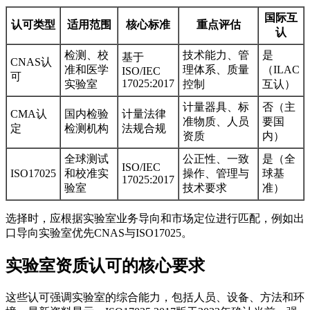
国际互
认可类型
适用范围
核心标准
重点评估
认
检测、校
技术能力、管
是
基于
CNAS认
准和医学
理体系、质量
（ILAC
ISO/IEC
可
17025:2017
实验室
控制
互认）
计量器具、标
否（主
CMA认
国内检验
计量法律
准物质、人员
要国
定
检测机构
法规合规
资质
内）
全球测试
公正性、一致
是（全
ISO/IEC
ISO17025
和校准实
操作、管理与
球基
17025:2017
验室
技术要求
准）
选择时，应根据实验室业务导向和市场定位进行匹配，例如出
口导向实验室优先CNAS与ISO17025。
实验室资质认可的核心要求
这些认可强调实验室的综合能力，包括人员、设备、方法和环