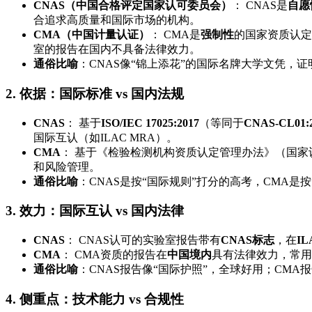
CNAS（中国合格评定国家认可委员会）
： CNAS是
自愿
合追求高质量和国际市场的机构。
CMA（中国计量认证）
： CMA是
强制性
的国家资质认定
室的报告在国内不具备法律效力。
通俗比喻
：CNAS像“锦上添花”的国际名牌大学文凭，
2.
依据：国际标准 vs 国内法规
CNAS
： 基于
ISO/IEC 17025:2017
（等同于
CNAS-CL01:
国际互认（如ILAC MRA）。
CMA
： 基于《检验检测机构资质认定管理办法》（国家
和风险管理。
通俗比喻
：CNAS是按“国际规则”打分的高考，CMA是
3.
效力：国际互认 vs 国内法律
CNAS
： CNAS认可的实验室报告带有
CNAS标志
，在
I
CMA
： CMA资质的报告在
中国境内
具有法律效力，常用
通俗比喻
：CNAS报告像“国际护照”，全球好用；CMA
4.
侧重点：技术能力 vs 合规性