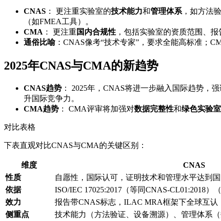
CNAS
： 更注重实验室的
技术能力
和
管理体系
，如方法验
（如FMEA工具）。
CMA
： 更注重
国内合规性
，包括实验室的资质范围、报
通俗比喻
：CNAS像考“技术专家”，要求全能高标准；C
2025年CNAS与CMA的新趋势
CNAS趋势
： 2025年，CNAS将进一步融入国际趋势，强
升国际竞争力。
CMA趋势
： CMA评审将加强对
数据完整性
和
绿色实验室
对比表格
下表直观对比CNAS与CMA的关键区别：
维度
CNAS
性质
自愿性，国际认可，证明技术和管理水平达到国
依据
ISO/IEC 17025:2017（等同CNAS-CL01:2018）
效力
报告带CNAS标志，ILAC MRA框架下全球互
侧重点
技术能力（方法验证、设备溯源）、管理体系（