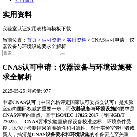
公司简介
实用资料
实验室认证实用表格与模板下载
当前位置：
首页
>
认可资源
>
实用资料
>
CNAS认可申请：仪
器设备与环境设施要求全解析
CNAS认可申请：仪器设备与环境设施要
求全解析
2025-05-25
浏览量: 977
申请
CNAS认可
（中国合格评定国家认可委员会认可）是实验
室迈向国际权威的重要一步，而
仪器设备
与
环境设施
的要求是
CNAS
评审的重点。基于
ISO/IEC 17025:2017
（等同
GB/T
27025
），
CNAS
要求实验室确保设备校准达标、环境条件受
控，以保证检测结果的准确性和可靠性。对于实验室管理者或
新人，搞清楚
CNAS设备要求
和
环境设施
的准备要点至关重