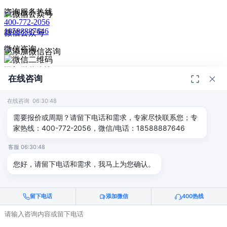
咨询服务热线
400-772-2056
18588887646
微信公众号
微信咨询
添加微信咨询
在线咨询
扫码添加微信咨询
© 2026
深圳市德恺检测有限公司
版权所有 -
宣传册
|
粤ICP备
给我回电
2025393459号-1
在线咨询 06:30:48
返回顶部
需要报价或周期？请留下电话和需求，专家尽快联系您；专
家热线：400-772-2056，微信/电话：18588887646
客服 06:30:48
您好，请留下电话和需求，我马上为您确认。
留下电话
添加微信
400热线