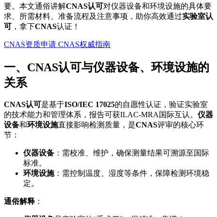
要。本文通俗讲解
CNAS认可
对仪器设备和环境设施的具体要
求、所需材料、准备流程及注意事项，助你高效通过
实验室认
可
，拿下
CNAS
认证！
CNAS资质申请
CNAS权威指南
一、CNAS认可与仪器设备、环境设施的
关系
CNAS认可
是基于
ISO/IEC 17025
的自愿性认证，验证实验室
的技术能力和管理体系，报告可获ILAC-MRA国际互认。
仪器
设备
和
环境设施
直接影响检测质量，是
CNAS
评审的核心环
节：
仪器设备
：需校准、维护，确保测量结果可溯源至国际
标准。
环境设施
：需控制温度、湿度等条件，保障检测环境稳
定。
通俗解释
：