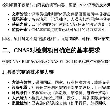
检测项目不仅是能力附表的填写内容，更是CNAS评审的
技术
文审阶段
：评审员据此判断体系文件是否覆盖所申报领域
现场评审
：所有演示、记录抽查、人员考核均围绕申报项
获证之后
：认可范围即为可使用CNAS标识的法定边界
监督评审
：CNAS将重点核查已认可项目的能力持续性。
因此，项目确定不是“越多越好”，而是“
精准、可行、有证据支
二、CNAS对检测项目确定的基本要求
根据CNAS-RL01第5.4条及CNAS-EL-03《检测和
1. 具备完整的技术能力链
方法有效性
：采用国际、国家、行业标准方法，或经充分
设备配置
：拥有开展检测所需的全部主要设备，且已完成
环境条件
：实验室环境（温湿度、洁净度、电磁干扰等）
人员能力
：检测人员经过培训、授权，并具备实际操作经
质量控制
：已实施内部质控措施（如平行样、加标回收、