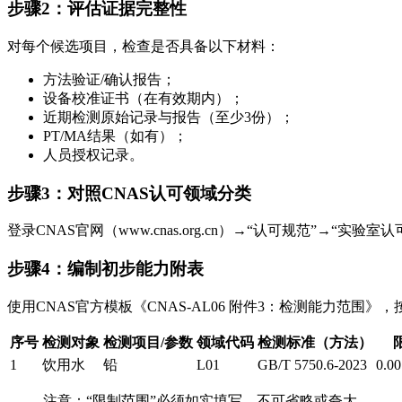
步骤2：评估证据完整性
对每个候选项目，检查是否具备以下材料：
方法验证/确认报告；
设备校准证书（在有效期内）；
近期检测原始记录与报告（至少3份）；
PT/MA结果（如有）；
人员授权记录。
步骤3：对照CNAS认可领域分类
登录CNAS官网（www.cnas.org.cn）→“认可规范”→
步骤4：编制初步能力附表
使用CNAS官方模板《CNAS-AL06 附件3：检测能力范围》
序号
检测对象
检测项目/参数
领域代码
检测标准（方法）
1
饮用水
铅
L01
GB/T 5750.6-2023
0.0
注意：“限制范围”必须如实填写，不可省略或夸大。