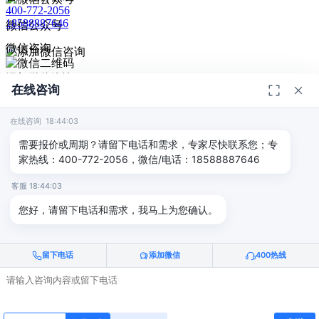
400-772-2056
18588887646
微信公众号
微信咨询
添加微信咨询
在线咨询
扫码添加微信咨询
© 2026
深圳市德恺检测有限公司
版权所有 -
宣传册
|
粤ICP备
给我回电
2025393459号-1
在线咨询 18:44:03
返回顶部
需要报价或周期？请留下电话和需求，专家尽快联系您；专
家热线：400-772-2056，微信/电话：18588887646
客服 18:44:03
您好，请留下电话和需求，我马上为您确认。
留下电话
添加微信
400热线