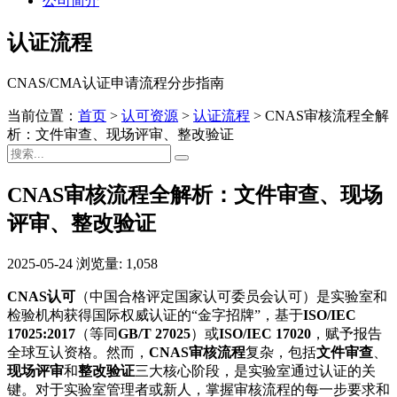
公司简介
认证流程
CNAS/CMA认证申请流程分步指南
当前位置：
首页
>
认可资源
>
认证流程
>
CNAS审核流程全解
析：文件审查、现场评审、整改验证
CNAS审核流程全解析：文件审查、现场
评审、整改验证
2025-05-24
浏览量: 1,058
CNAS认可
（中国合格评定国家认可委员会认可）是实验室和
检验机构获得国际权威认证的“金字招牌”，基于
ISO/IEC
17025:2017
（等同
GB/T 27025
）或
ISO/IEC 17020
，赋予报告
全球互认资格。然而，
CNAS审核流程
复杂，包括
文件审查
、
现场评审
和
整改验证
三大核心阶段，是实验室通过认证的关
键。对于实验室管理者或新人，掌握审核流程的每一步要求和