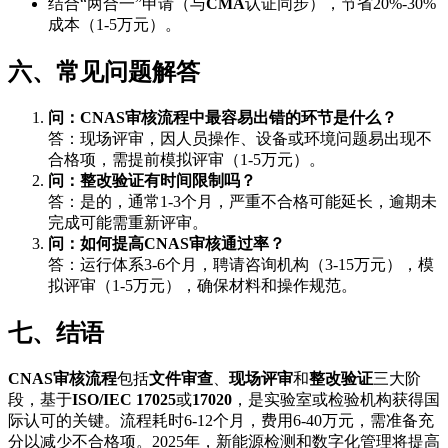
结合“两合一”申请（与
CMA
认证同步），节省20%-30%
成本（1-5万元）。
六、常见问题解答
问：CNAS审核流程中最容易出错的环节是什么？
答：现场评审，因人员操作、设备或环境问题易出现不
合格项，需提前模拟评审（1-5万元）。
问：整改验证有时间限制吗？
答：是的，通常1-3个月，严重不合格可能延长，逾期未
完成可能需重新评审。
问：如何提高CNAS审核通过率？
答：运行体系3-6个月，聘请咨询机构（3-15万元），模
拟评审（1-5万元），确保材料和操作规范。
七、结语
CNAS审核流程
包括
文件审查
、
现场评审
和
整改验证
三大阶
段，基于
ISO/IEC 17025
或
17020
，是实验室或检验机构获得国
际认可的关键。流程耗时6-12个月，费用6-40万元，需准备充
分以减少不合格项。2025年，新能源检测和数字化管理将提高