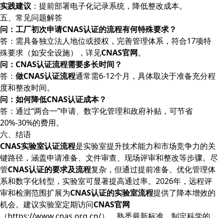
实践建议
：提前部署电子化记录系统，降低整改成本。
五、常见问题解答
问：工厂初次申请CNAS认证的流程有何特殊要求？
答：需具备独立法人地位或授权，完善管理体系，符合17项特
殊要求（如安全设施），详见
CNAS官网
。
问：CNAS认证流程需要多长时间？
答：
做CNAS认证流程
通常需6-12个月，具体取决于准备充分程
度和整改时间。
问：如何降低CNAS认证成本？
答：通过“两合一”申请、数字化管理和政府补贴，可节省
20%-30%的费用。
六、结语
CNAS实验室认证流程
是实验室提升技术能力和市场竞争力的关
键路径，涵盖申请准备、文件审查、现场评审和整改等步骤。尽
管
CNAS认证的要求及流程
复杂，但通过提前准备、优化管理体
系和数字化转型，实验室可显著提高通过率。2026年，远程评
审和检测范围扩展为
CNAS认证的实验室流程
提供了降本增效的
机会。建议实验室定期访问
CNAS官网
（https://www.cnas.org.cn/），熟悉最新标准，制定科学的