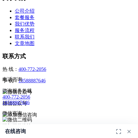
公司介绍
套餐服务
我们优势
服务流程
联系我们
文章地图
联系方式
热 线：
400-772-2056
电话咨询
手 机：
18588887646
咨询服务热线
400-772-2056
18588887646
微信公众号
微信咨询
添加微信咨询
在线咨询
扫码添加微信咨询
© 2026
深圳市德恺检测有限公司
版权所有 -
宣传册
|
粤ICP备