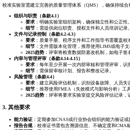
校准实验室需建立完善的质量管理体系（QMS），确保持续合
组织与职责（条款4.1）
要求
：明确实验室组织架构，确保独立性和公正性
细节
：需提供岗位职责、授权文件和人员培训记录
文件与记录控制（条款4.2-4.3）
要求
：质量手册、程序文件和工作指导书需覆盖校
细节
：文件需版本化管理，推荐使用LIMS或电子
2025趋势
：评审将检查数据防篡改机制，如电子签
内审与管理评审（条款4.14-4.15）
要求
：每年至少开展一次内部审核和管理评审，识
细节
：需保留审核计划、报告和整改记录。
风险管理（条款4.4）
要求
：建立风险评估机制，识别设备故障、人员失
细节
：推荐使用FMEA（失效模式与影响分析）工
2025趋势
：评审将要求实验室提交风险评估记录，
3.
其他要求
能力验证
：定期参加CNAS或行业协会组织的能力验证
报告合规
：校准证书需包含溯源信息、不确定度和CMA