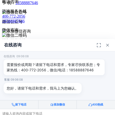
电话咨询
手 机：
18588887646
咨询服务热线
400-772-2056
18588887646
微信公众号
微信咨询
添加微信咨询
在线咨询
扫码添加微信咨询
© 2026
深圳市德恺检测有限公司
版权所有 -
宣传册
|
粤ICP备
给我回电
2025393459号-1
在线咨询 09:06:08
返回顶部
需要报价或周期？请留下电话和需求，专家尽快联系您；专
家热线：400-772-2056，微信/电话：18588887646
客服 09:06:08
您好，请留下电话和需求，我马上为您确认。
留下电话
添加微信
400热线