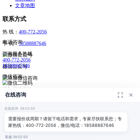
文章地图
联系方式
热 线：
400-772-2056
电话咨询
手 机：
18588887646
咨询服务热线
400-772-2056
18588887646
微信公众号
微信咨询
添加微信咨询
在线咨询
扫码添加微信咨询
© 2026
深圳市德恺检测有限公司
版权所有 -
宣传册
|
粤ICP备
给我回电
2025393459号-1
在线咨询 08:02:50
返回顶部
需要报价或周期？请留下电话和需求，专家尽快联系您；专
家热线：400-772-2056，微信/电话：18588887646
客服 08:02:50