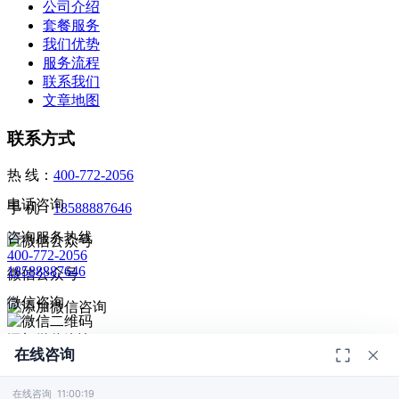
公司介绍
套餐服务
我们优势
服务流程
联系我们
文章地图
联系方式
热 线：
400-772-2056
电话咨询
手 机：
18588887646
咨询服务热线
400-772-2056
18588887646
微信公众号
微信咨询
添加微信咨询
在线咨询
扫码添加微信咨询
© 2026
深圳市德恺检测有限公司
版权所有 -
宣传册
|
粤ICP备
给我回电
2025393459号-1
在线咨询 11:00:19