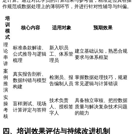
定计算。通过对比学员的计算结果与参考值，精准定位其在操
作规范或数据处理上的薄弱环节，并进行针对性辅导与纠偏。
培
训
核心内容
适用对象
预期效果
模
式
理
标准条款解读、
新入职员
论
建立基础认知，熟悉合规
公式推导与逻辑
工、体系管
串
要求与体系框架
梳理
理员
讲
案
真实报告剖析、
例
检测员、报
掌握数据处理技巧，规避
数据纠错与模型
推
告编制人员
常见逻辑与计算错误
构建
演
实
技术负责
具备独立审核、把控数据
操
盲样测试、现场
人、授权签
质量与解决复杂技术问题
考
计算评定与答辩
字人
的能力
核
四、培训效果评估与持续改进机制