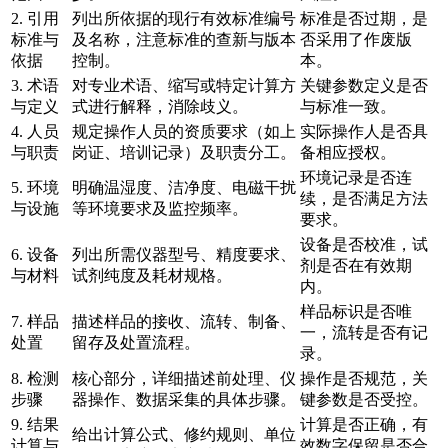
2. 引用
列出所依据的现行有效标准编号
标准是否过期，是
标准与
及名称，注意标准的查新与版本
否采用了作废版
依据
控制。
本。
3. 术语
对专业术语、缩写或特定计算方
关键参数定义是否
与定义
式进行解释，消除歧义。
与标准一致。
4. 人员
规定操作人员的资质要求（如上
实际操作人是否具
与职责
岗证、培训记录）及职责分工。
备相应授权。
环境记录是否连
5. 环境
明确温湿度、洁净度、电磁干扰
续，是否满足方法
与设施
等环境要求及监控频率。
要求。
设备是否校准，试
6. 设备
列出所需仪器型号、精度要求、
剂是否在有效期
与材料
试剂纯度及耗材规格。
内。
样品标识是否唯
7. 样品
描述样品的接收、流转、制备、
一，流转是否有记
处置
留存及处置流程。
录。
8. 检测
核心部分，详细描述前处理、仪
操作是否规范，关
步骤
器操作、数据采集的具体步骤。
键参数是否受控。
9. 结果
计算是否正确，有
给出计算公式、修约规则、单位
计算与
效数字保留是否合