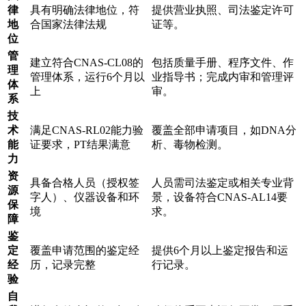
律
具有明确法律地位，符
提供营业执照、司法鉴定许可
地
合国家法律法规
证等。
位
管
建立符合CNAS-CL08的
包括质量手册、程序文件、作
理
管理体系，运行6个月以
业指导书；完成内审和管理评
体
上
审。
系
技
术
满足CNAS-RL02能力验
覆盖全部申请项目，如DNA分
能
证要求，PT结果满意
析、毒物检测。
力
资
具备合格人员（授权签
人员需司法鉴定或相关专业背
源
字人）、仪器设备和环
景，设备符合CNAS-AL14要
保
境
求。
障
鉴
定
覆盖申请范围的鉴定经
提供6个月以上鉴定报告和运
经
历，记录完整
行记录。
验
自