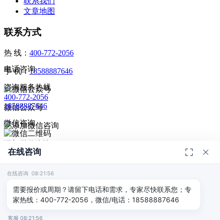
联系我们
文章地图
联系方式
热 线：
400-772-2056
电话咨询
手 机：
18588887646
咨询服务热线
400-772-2056
18588887646
微信公众号
微信咨询
添加微信咨询
在线咨询
扫码添加微信咨询
© 2026
深圳市德恺检测有限公司
版权所有 -
宣传册
|
粤ICP备
给我回电
2025393459号-1
在线咨询 08:21:56
返回顶部
需要报价或周期？请留下电话和需求，专家尽快联系您；专
家热线：400-772-2056，微信/电话：18588887646
客服 08:21:56