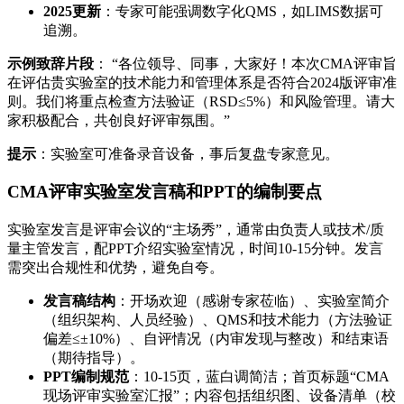
2025更新
：专家可能强调数字化QMS，如LIMS数据可
追溯。
示例致辞片段
： “各位领导、同事，大家好！本次CMA评审旨
在评估贵实验室的技术能力和管理体系是否符合2024版评审准
则。我们将重点检查方法验证（RSD≤5%）和风险管理。请大
家积极配合，共创良好评审氛围。”
提示
：实验室可准备录音设备，事后复盘专家意见。
CMA评审实验室发言稿和PPT的编制要点
实验室发言是评审会议的“主场秀”，通常由负责人或技术/质
量主管发言，配PPT介绍实验室情况，时间10-15分钟。发言
需突出合规性和优势，避免自夸。
发言稿结构
：开场欢迎（感谢专家莅临）、实验室简介
（组织架构、人员经验）、QMS和技术能力（方法验证
偏差≤±10%）、自评情况（内审发现与整改）和结束语
（期待指导）。
PPT编制规范
：10-15页，蓝白调简洁；首页标题“CMA
现场评审实验室汇报”；内容包括组织图、设备清单（校