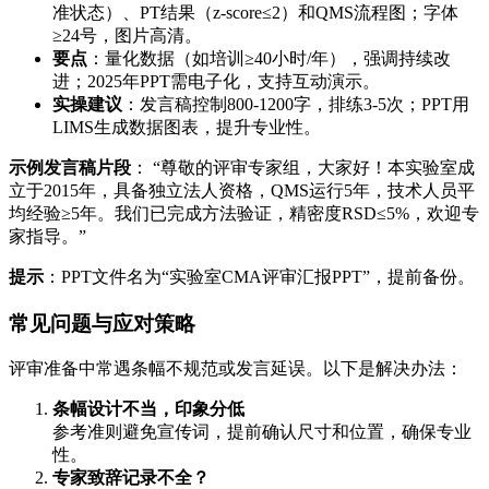
准状态）、PT结果（z-score≤2）和QMS流程图；字体
≥24号，图片高清。
要点
：量化数据（如培训≥40小时/年），强调持续改
进；2025年PPT需电子化，支持互动演示。
实操建议
：发言稿控制800-1200字，排练3-5次；PPT用
LIMS生成数据图表，提升专业性。
示例发言稿片段
： “尊敬的评审专家组，大家好！本实验室成
立于2015年，具备独立法人资格，QMS运行5年，技术人员平
均经验≥5年。我们已完成方法验证，精密度RSD≤5%，欢迎专
家指导。”
提示
：PPT文件名为“实验室CMA评审汇报PPT”，提前备份。
常见问题与应对策略
评审准备中常遇条幅不规范或发言延误。以下是解决办法：
条幅设计不当，印象分低
参考准则避免宣传词，提前确认尺寸和位置，确保专业
性。
专家致辞记录不全？