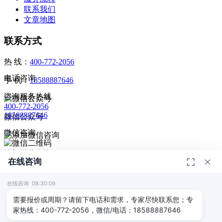
联系我们
文章地图
联系方式
热 线：
400-772-2056
电话咨询
手 机：
18588887646
咨询服务热线
400-772-2056
18588887646
微信公众号
微信咨询
添加微信咨询
在线咨询
扫码添加微信咨询
© 2026
深圳市德恺检测有限公司
版权所有 -
宣传册
|
粤ICP备
给我回电
2025393459号-1
在线咨询 08:30:09
返回顶部
需要报价或周期？请留下电话和需求，专家尽快联系您；专
家热线：400-772-2056，微信/电话：18588887646