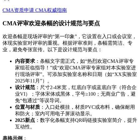
CMA资质申请
CMA权威指南
CMA评审欢迎条幅的设计规范与要点
欢迎条幅是现场评审的“第一印象”，它设置在入口或会议室，
体现实验室对评审的重视。根据评审准则，条幅需简洁、专
业，避免夸张宣传。以下是设计规范与要点：
内容要求
：条幅文字需正式，如“热烈欢迎CMA评审专
家组莅临指导！”或“欢迎CMA评审专家组对本实验室进
行现场评审”。可添加实验室名称和日期（如“XX实验室
2025年11月”）。
设计规范
：尺寸2-4米宽，红底白字或蓝底白字（符合企
业VI）；字体宋体或黑体，字号≥100；无商业广告，避
免“包通过”等误导词。
位置与材质
：入口处横挂，材质PVC或布料，确保耐用
和防火；室内可用电子屏滚动显示。
2025新点
：数字化条幅支持QR码链接实验室简介，提升
互动性。
表格示例
：