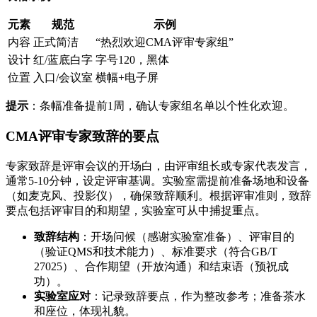
元素
规范
示例
内容
正式简洁
“热烈欢迎CMA评审专家组”
设计
红/蓝底白字
字号120，黑体
位置
入口/会议室
横幅+电子屏
提示
：条幅准备提前1周，确认专家组名单以个性化欢迎。
CMA评审专家致辞的要点
专家致辞是评审会议的开场白，由评审组长或专家代表发言，
通常5-10分钟，设定评审基调。实验室需提前准备场地和设备
（如麦克风、投影仪），确保致辞顺利。根据评审准则，致辞
要点包括评审目的和期望，实验室可从中捕捉重点。
致辞结构
：开场问候（感谢实验室准备）、评审目的
（验证QMS和技术能力）、标准要求（符合GB/T
27025）、合作期望（开放沟通）和结束语（预祝成
功）。
实验室应对
：记录致辞要点，作为整改参考；准备茶水
和座位，体现礼貌。