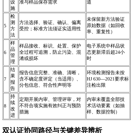
设
准与样品保存需求
道
施
检
未保留新方法验证
测
方法选择、验证、确认、偏离
原始数据（如回收
5
方
受控；标准方法须证实适用性
率、重复性）
法
样
样品接收、标识、处置、保护
电子系统中样品状
品
全过程可追溯，防止污染、混
态更新滞后超24小
6
管
淆或损坏
时
理
结
报告信息完整、准确、清晰，
环境检测报告未按
果
含不确定度评定（当适用）、
HJ 630—2021要求标
7
报
分包信息、符合性声明等
注检出限
告
持
定期开展内审、管理评审，对
内审未覆盖全部技
续
不符合项实施有效纠正与预防
术活动要素（如抽
8
改
措施
样、数据控制）
进
双认证协同路径与关键差异辨析