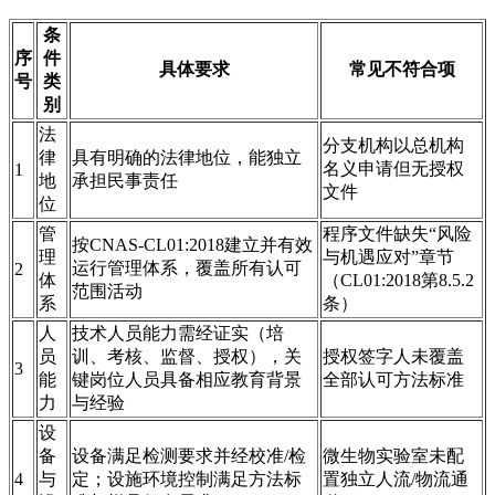
条
序
件
具体要求
常见不符合项
号
类
别
法
分支机构以总机构
律
具有明确的法律地位，能独立
名义申请但无授权
1
地
承担民事责任
文件
位
管
程序文件缺失“风险
按CNAS-CL01:2018建立并有效
理
与机遇应对”章节
运行管理体系，覆盖所有认可
2
体
（CL01:2018第8.5.2
范围活动
系
条）
人
技术人员能力需经证实（培
员
训、考核、监督、授权），关
授权签字人未覆盖
3
能
键岗位人员具备相应教育背景
全部认可方法标准
力
与经验
设
备
设备满足检测要求并经校准/检
微生物实验室未配
4
与
定；设施环境控制满足方法标
置独立人流/物流通