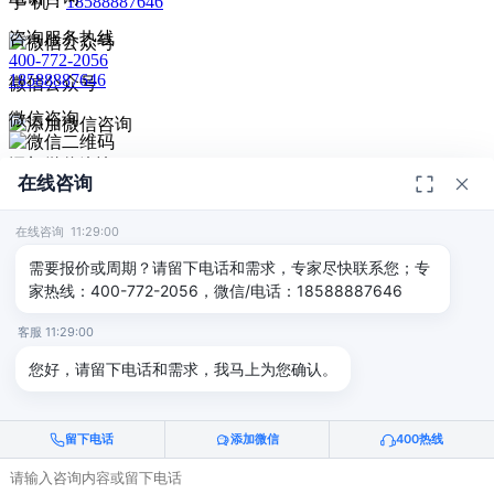
手 机：
18588887646
咨询服务热线
400-772-2056
18588887646
微信公众号
微信咨询
添加微信咨询
在线咨询
扫码添加微信咨询
© 2026
深圳市德恺检测有限公司
版权所有 -
宣传册
|
粤ICP备
给我回电
2025393459号-1
在线咨询 11:29:00
返回顶部
需要报价或周期？请留下电话和需求，专家尽快联系您；专
家热线：400-772-2056，微信/电话：18588887646
客服 11:29:00
您好，请留下电话和需求，我马上为您确认。
留下电话
添加微信
400热线