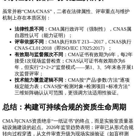
虽常并称“CMA/CNAS”，二者在法律属性、评审重点与维护
机制上存在本质区别：
法律性质不同
：CMA属行政许可（强制性），CNAS属
自愿性认可（能力证明）；
评审依据不同
：CMA执行RB/T 213—2017，CNAS执行
CNAS-CL01:2018（即ISO/IEC 17025:2017）；
有效期与监督频次不同
：CMA证书有效期为6年，每2年
接受1次现场监督检查；CNAS认可证书有效期亦为6
年，但实行“2+2+2”监督模式——第1、3、5年末各开展1
次监督评审；
技术能力覆盖逻辑不同
：CMA按“产品/参数/方法”逐项
核定能力表；CNAS按“检测对象+检测项目+标准方法”
三维矩阵确认认可范围，更强调方法适用性验证。
总结：构建可持续合规的资质生命周期
CMA与CNAS资质绝非“一纸证书”的终点，而是实验室质量基
础设施建设的起点。2026年监管趋势表明：评审已从形式合规
转向过程穿透，从文件审查升级为现场实操验证（如盲样测