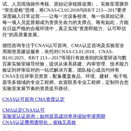
试、人员现场操作考核、原始记录链路追溯）。实验室需摒弃
“突击迎检”思维，将CNAS-CL01:2018与RB/T 213—2017要求
深度融入日常运营——让每一次设备校准、每一份原始记录、
每一项人员监督都成为资质生命力的支撑点。唯有如此，方能
在日益严格的合规环境中，真正实现“资质即能力、认可即信
任”的高质量发展。
德恺咨询专注于CNAS认可咨询、CMA认定咨询及实验室全
周期资质建设服务，依托对CNAS-CL01:2018、CNAS-
RL01:2025、RB/T 213—2017等现行有效准则的深度研读与数
百家实验室辅导经验，提供从体系搭建、内审管理、技术能力
验证到评审应对的一站式解决方案。团队核心成员均持有
CNAS主任评审员资质，配备覆盖食品、环境、建材、电子电
器等多领域的专业工程师。欢迎联系专业工程师，定制符合您
实验室发展节奏的资质提升路径。
CNAS认可咨询
CMA资质认定
CMA认定
CNAS认可
实验室认证咨询：如何提高成功率并缩短申请周期
CNAS认证费用透明化，省钱又高效