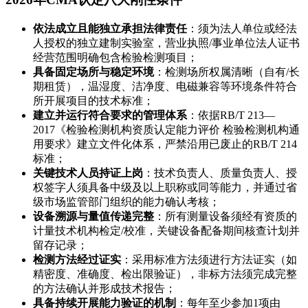
依法成立且能独立承担法律责任
：须为法人单位或经法
人授权的独立建制实验室，营业执照/事业单位法人证书
经营范围明确包含检验检测项目；
具备固定场所与稳定环境
：检测场所权属清晰（自有/长
期租赁），温湿度、洁净度、电磁兼容等环境条件符合
所开展项目的技术标准；
建立并运行符合要求的管理体系
：依据RB/T 213—
2017《检验检测机构资质认定能力评价 检验检测机构通
用要求》建立文件化体系，严禁沿用已废止的RB/T 214
标准；
关键技术人员持证上岗
：技术负责人、质量负责人、授
权签字人须具备中级及以上职称或同等能力，并通过省
级市场监管部门组织的能力确认考核；
设备溯源与量值传递完整
：所有测量设备须经有资质的
计量技术机构检定/校准，关键设备配备期间核查计划并
留存记录；
检测方法经过证实
：采用标准方法须进行方法证实（如
精密度、准确度、检出限验证），非标方法须完成完整
的方法确认并形成技术报告；
具备持续开展能力验证的机制
：每年至少参加1项由