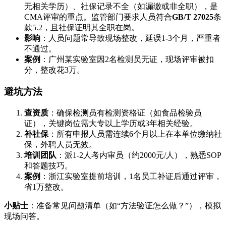
无相关学历）、社保记录不全（如漏缴或非全职），是
CMA评审的重点。监管部门要求人员符合
GB/T 27025
条
款5.2，且社保证明其全职在岗。
影响
：人员问题常导致现场整改，延误1-3个月，严重者
不通过。
案例
：广州某实验室因2名检测员无证，现场评审被扣
分，整改花3万。
避坑方法
查资质
：确保检测员有检测资格证（如食品检验员
证），关键岗位需大专以上学历或3年相关经验。
补社保
：所有申报人员需连续6个月以上在本单位缴纳社
保，外聘人员无效。
培训团队
：派1-2人考内审员（约2000元/人），熟悉SOP
和答题技巧。
案例
：浙江实验室提前培训，1名员工补证后通过评审，
省1万整改。
小贴士
：准备常见问题清单（如“方法验证怎么做？”），模拟
现场问答。