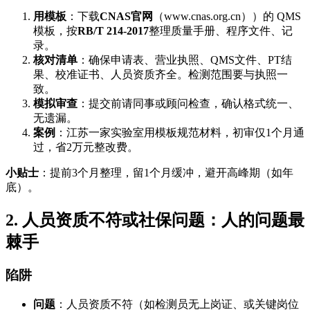
用模板
：下载
CNAS官网
（www.cnas.org.cn））的 QMS
模板，按
RB/T 214-2017
整理质量手册、程序文件、记
录。
核对清单
：确保申请表、营业执照、QMS文件、PT结
果、校准证书、人员资质齐全。检测范围要与执照一
致。
模拟审查
：提交前请同事或顾问检查，确认格式统一、
无遗漏。
案例
：江苏一家实验室用模板规范材料，初审仅1个月通
过，省2万元整改费。
小贴士
：提前3个月整理，留1个月缓冲，避开高峰期（如年
底）。
2. 人员资质不符或社保问题：人的问题最
棘手
陷阱
问题
：人员资质不符（如检测员无上岗证、或关键岗位