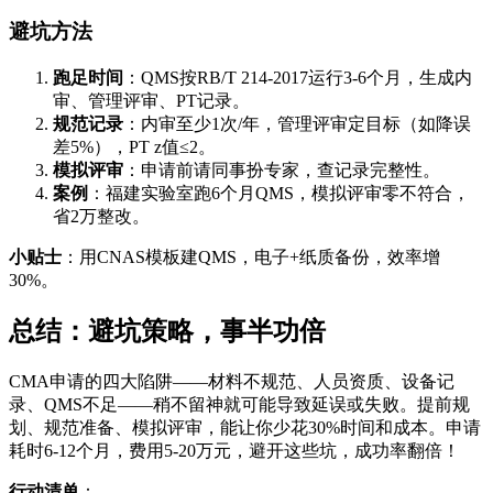
避坑方法
跑足时间
：QMS按RB/T 214-2017运行3-6个月，生成内
审、管理评审、PT记录。
规范记录
：内审至少1次/年，管理评审定目标（如降误
差5%），PT z值≤2。
模拟评审
：申请前请同事扮专家，查记录完整性。
案例
：福建实验室跑6个月QMS，模拟评审零不符合，
省2万整改。
小贴士
：用CNAS模板建QMS，电子+纸质备份，效率增
30%。
总结：避坑策略，事半功倍
CMA申请的四大陷阱——材料不规范、人员资质、设备记
录、QMS不足——稍不留神就可能导致延误或失败。提前规
划、规范准备、模拟评审，能让你少花30%时间和成本。申请
耗时6-12个月，费用5-20万元，避开这些坑，成功率翻倍！
行动清单
：