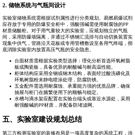
2. 储物系统与气瓶间设计
实验室储物系统需根据试剂属性进行分类规划。易燃易爆试剂
应存放于专用的防爆安全柜中，强酸强碱需使用耐腐蚀的PP
材质储酸柜。对于用气量较大的实验室，应规划独立的气瓶
间，采用防爆墙隔离，并通过不锈钢汇流排与自动切换装置实
现集中供气，管路沿天花板或专用管槽敷设至各用气终端，彻
底消除实验室内放置高压气瓶的安全隐患。
台面材质需根据实验类型选择：理化分析首选环氧树脂
板或陶瓷板，具备优异的耐酸碱与耐高温性能。
柜体结构应采用全钢或钢木结构，表面经过酸洗磷化及
环氧树脂粉末静电喷涂处理，防腐防锈。
五金配件需选用耐腐蚀、承重能力强的优质品牌，确保
抽屉与柜门在频繁使用下的顺畅与稳定。
水槽与滴水架应配置在实验台端头或靠近水源处，采用
耐强酸碱的PP材质，并配备防堵滤网。
五、实验室建设规划总结
第三方检测实验室的装修布局是一项高度复杂的系统工程，涉