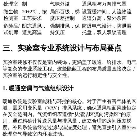
处理室
制
气味外溢
通风柜与万向排气罩
微生物
20±2℃，按
局部百级，梯
设置缓冲间，人流物流
检测室
工艺要求
度压差控制
通道分离，紫外杀菌
危险品/
阴凉通风，
强制排风，保
防爆电气设计，防泄漏
试剂库
避免高温
持负压
托盘，双人双锁管理
三、实验室专业系统设计与布局要点
实验室装修不仅仅是室内装饰，更涵盖了暖通、给排水、电气
等复杂的专业系统工程。这些隐蔽工程的布局质量直接决定了
实验室的运行稳定性与安全性。
1. 暖通空调与气流组织设计
暖通系统是实验室能耗与环控的核心。对于产生有害气体的区
域，需采用变风量（VAV）排风系统，确保通风柜面风速恒定
在安全范围内。气流组织应遵循“从清洁区流向污染区”的原
则，通过精确计算送风量与排风量，建立合理的房间压差梯
度。补风系统需经过过滤与温湿度处理，避免直接引入室外未
处理空气导致室内环境波动。