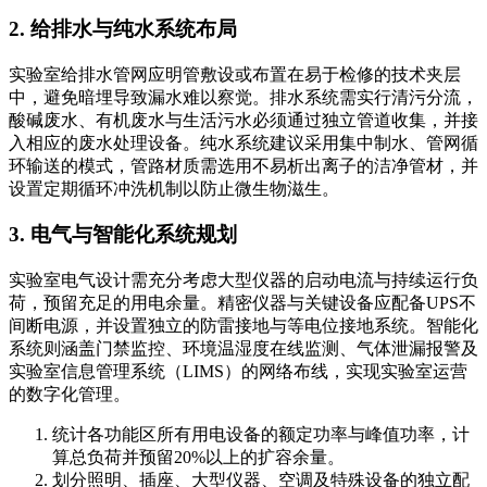
2. 给排水与纯水系统布局
实验室给排水管网应明管敷设或布置在易于检修的技术夹层
中，避免暗埋导致漏水难以察觉。排水系统需实行清污分流，
酸碱废水、有机废水与生活污水必须通过独立管道收集，并接
入相应的废水处理设备。纯水系统建议采用集中制水、管网循
环输送的模式，管路材质需选用不易析出离子的洁净管材，并
设置定期循环冲洗机制以防止微生物滋生。
3. 电气与智能化系统规划
实验室电气设计需充分考虑大型仪器的启动电流与持续运行负
荷，预留充足的用电余量。精密仪器与关键设备应配备UPS不
间断电源，并设置独立的防雷接地与等电位接地系统。智能化
系统则涵盖门禁监控、环境温湿度在线监测、气体泄漏报警及
实验室信息管理系统（LIMS）的网络布线，实现实验室运营
的数字化管理。
统计各功能区所有用电设备的额定功率与峰值功率，计
算总负荷并预留20%以上的扩容余量。
划分照明、插座、大型仪器、空调及特殊设备的独立配