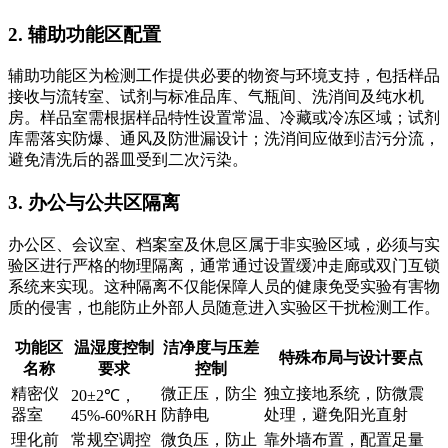
2. 辅助功能区配置
辅助功能区为检测工作提供必要的物资与环境支持，包括样品
接收与流转室、试剂与标准品库、气瓶间、洗消间及纯水机
房。样品室需根据样品特性设置常温、冷藏或冷冻区域；试剂
库需落实防爆、通风及防泄漏设计；洗消间应做到洁污分流，
避免清洗后的器皿受到二次污染。
3. 办公与公共区隔离
办公区、会议室、档案室及休息区属于非实验区域，必须与实
验区进行严格的物理隔离，通常通过设置缓冲走廊或双门互锁
系统来实现。这种隔离不仅能保障人员的健康免受实验有害物
质的侵害，也能防止外部人员随意进入实验区干扰检测工作。
功能区
温湿度控制
洁净度与压差
特殊布局与设计要点
名称
要求
控制
精密仪
微正压，防尘
独立接地系统，防微震
20±2℃，
器室
防静电
处理，避免阳光直射
45%-60%RH
理化前
常规空调控
微负压，防止
靠外墙布置，配置足量