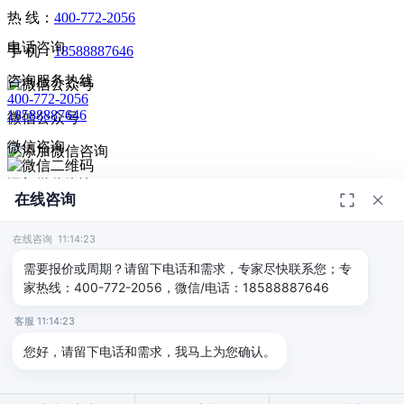
热 线：
400-772-2056
电话咨询
手 机：
18588887646
咨询服务热线
400-772-2056
18588887646
微信公众号
微信咨询
添加微信咨询
在线咨询
扫码添加微信咨询
© 2026
深圳市德恺检测有限公司
版权所有 -
宣传册
|
粤ICP备
给我回电
2025393459号-1
在线咨询 11:14:23
返回顶部
需要报价或周期？请留下电话和需求，专家尽快联系您；专
家热线：400-772-2056，微信/电话：18588887646
客服 11:14:23
您好，请留下电话和需求，我马上为您确认。