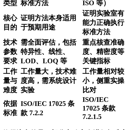
类型
标准方法
ISO 等）
证明实验室有
核心
证明方法本身适用
能力正确执行
目的
于预期用途
标准方法
技术
需全面评估，包括
重点核查准确
参数
特异性、线性、
度、精密度等
要求
LOD、LOQ 等
关键指标
工作
工作量大，技术难
工作量相对较
量与
度高，需系统设计
小，侧重实操
难度
实验
比对
ISO/IEC
依据
ISO/IEC 17025 条
17025 条款
标准
款 7.2.2
7.2.1.5