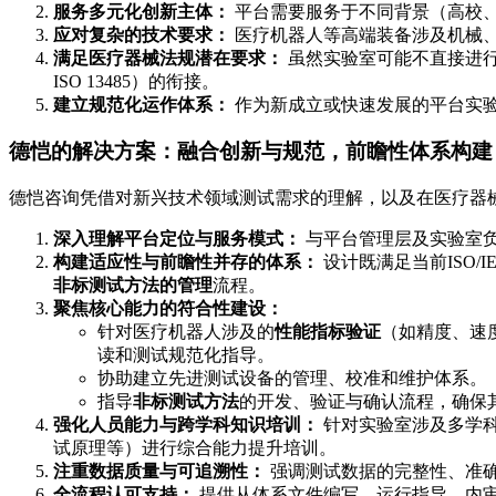
服务多元化创新主体：
平台需要服务于不同背景（高校
应对复杂的技术要求：
医疗机器人等高端装备涉及机械
满足医疗器械法规潜在要求：
虽然实验室可能不直接进
ISO 13485）的衔接。
建立规范化运作体系：
作为新成立或快速发展的平台实
德恺的解决方案：融合创新与规范，前瞻性体系构建
德恺咨询凭借对新兴技术领域测试需求的理解，以及在医疗器械相关
深入理解平台定位与服务模式：
与平台管理层及实验室
构建适应性与前瞻性并存的体系：
设计既满足当前ISO/
非标测试方法的管理
流程。
聚焦核心能力的符合性建设：
针对医疗机器人涉及的
性能指标验证
（如精度、速
读和测试规范化指导。
协助建立先进测试设备的管理、校准和维护体系。
指导
非标测试方法
的开发、验证与确认流程，确保
强化人员能力与跨学科知识培训：
针对实验室涉及多学科交
试原理等）进行综合能力提升培训。
注重数据质量与可追溯性：
强调测试数据的完整性、准
全流程认可支持：
提供从体系文件编写、运行指导、内审