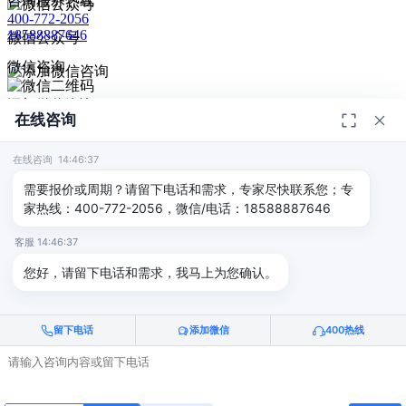
咨询服务热线
400-772-2056
18588887646
微信公众号
微信咨询
添加微信咨询
在线咨询
扫码添加微信咨询
© 2026
深圳市德恺检测有限公司
版权所有 -
宣传册
|
粤ICP备
给我回电
2025393459号-1
在线咨询 14:46:37
返回顶部
需要报价或周期？请留下电话和需求，专家尽快联系您；专
家热线：400-772-2056，微信/电话：18588887646
客服 14:46:37
您好，请留下电话和需求，我马上为您确认。
留下电话
添加微信
400热线