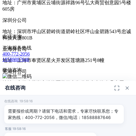
地址：广州市黄埔区云埔街源祥路96号弘大商贸创意园5号楼
605房
深圳分公司
地址：深圳市坪山区碧岭街道碧岭社区坪山金碧路543号忠诚
电话咨询
科技大厦801B
咨询服务热线
上海分公司
400-772-2056
18588887646
地址：上海市奉贤区星火开发区莲塘路251号8幢
微信咨询
芜湖分公司
地址：安徽省芜湖市镜湖区范罗山街道黄山中路金鼎大厦1411
在线咨询
扫码添加微信咨询
© 2026
深圳市德恺检测有限公司
版权所有 -
宣传册
|
粤ICP备
给我回电
2025393459号-1
在线咨询 19:58:16
返回顶部
需要报价或周期？请留下电话和需求，专家尽快联系您；专
家热线：400-772-2056，微信/电话：18588887646
客服 19:58:16