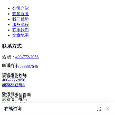
公司介绍
套餐服务
我们优势
服务流程
联系我们
文章地图
联系方式
热 线：
400-772-2056
电话咨询
手 机：
18588887646
咨询服务热线
400-772-2056
18588887646
微信公众号
微信咨询
添加微信咨询
在线咨询
扫码添加微信咨询
© 2026
深圳市德恺检测有限公司
版权所有 -
宣传册
|
粤ICP备