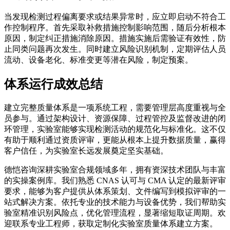
当发现检测过程偏离要求或结果异常时，应立即启动不符合工
作控制程序。首先采取补救措施控制影响范围，随后分析根本
原因，制定纠正措施消除原因。措施实施后需验证有效性，防
止同类问题再次发生。同时建立风险识别机制，定期评估人员
流动、设备老化、标准变更等潜在风险，制定预案。
体系运行成效总结
建立完整质量体系是一项系统工程，需要管理层高度重视与全
员参与。通过架构设计、资源保障、过程管控及监督改进的闭
环管理，实验室能够实现检测活动的规范化与标准化。这不仅
有助于顺利通过资质评审，更能从根本上提升数据质量，赢得
客户信任，为实验室长远发展奠定坚实基础。
德恺咨询深耕实验室合规领域多年，拥有资深技术团队与丰富
的实操案例库。我们熟悉 CNAS 认可与 CMA 认定的最新评审
要求，能够为客户提供从体系策划、文件编写到模拟评审的一
站式解决方案。依托专业的技术能力与设备优势，我们帮助实
验室精准识别风险点，优化管理流程，显著缩短取证周期。欢
迎联系专业工程师，获取定制化实验室质量体系建立方案。