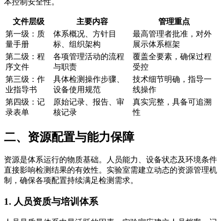
本控制安全性。
文件层级
主要内容
管理重点
第一级：质
体系概况、方针目
最高管理者批准，对外
量手册
标、组织架构
展示体系框架
第二级：程
各项管理活动的流程
覆盖全要素，确保过程
序文件
与职责
受控
第三级：作
具体检测操作步骤、
技术细节明确，指导一
业指导书
设备使用规范
线操作
第四级：记
原始记录、报告、审
真实完整，具备可追溯
录表单
核记录
性
二、资源配置与能力保障
资源是体系运行的物质基础。人员能力、设备状态及环境条件
直接影响检测结果的有效性。实验室需建立动态的资源管理机
制，确保各项配置持续满足检测需求。
1. 人员资质与培训体系