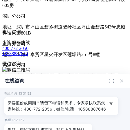
605房
深圳分公司
地址：深圳市坪山区碧岭街道碧岭社区坪山金碧路543号忠诚
电话咨询
科技大厦801B
咨询服务热线
上海分公司
400-772-2056
18588887646
地址：上海市奉贤区星火开发区莲塘路251号8幢
微信咨询
芜湖分公司
地址：安徽省芜湖市镜湖区范罗山街道黄山中路金鼎大厦1411
在线咨询
扫码添加微信咨询
© 2026
深圳市德恺检测有限公司
版权所有 -
宣传册
|
粤ICP备
给我回电
2025393459号-1
在线咨询 13:31:52
返回顶部
需要报价或周期？请留下电话和需求，专家尽快联系您；专
家热线：400-772-2056，微信/电话：18588887646
客服 13:31:52
您好，请留下电话和需求，我马上为您确认。